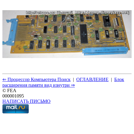
⇐ Процессор Компьютера Поиск
|
ОГЛАВЛЕНИЕ
|
Блок
расширения памяти вид изнутри ⇒
© FEA
000001095
НАПИСАТЬ ПИСЬМО