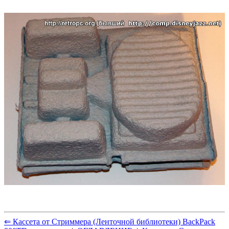
⇐ Кассета от Стриммера (Ленточной библиотеки) BackPack