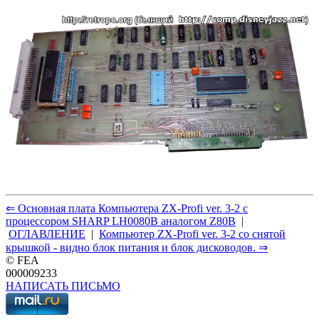
⇐ Основная плата Компьютера ZX-Profi ver. 3-2 с
процессором SHARP LH0080B аналогом Z80B
|
ОГЛАВЛЕНИЕ
|
Компьютер ZX-Profi ver. 3-2 со снятой
крышкой - видно блок питания и блок дисководов. ⇒
© FEA
000009233
НАПИСАТЬ ПИСЬМО