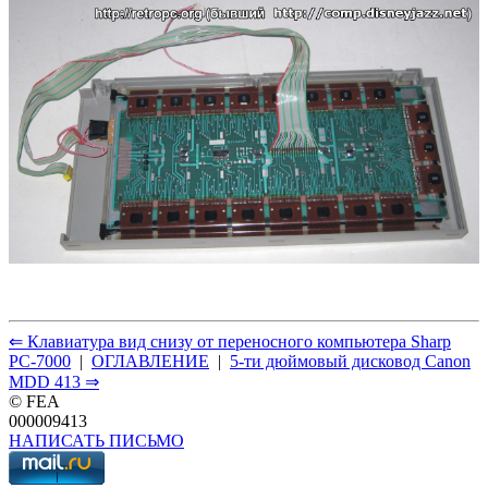
⇐ Клавиатура вид снизу от переносного компьютера Sharp
PC-7000
|
ОГЛАВЛЕНИЕ
|
5-ти дюймовый дисковод Canon
MDD 413 ⇒
© FEA
000009413
НАПИСАТЬ ПИСЬМО