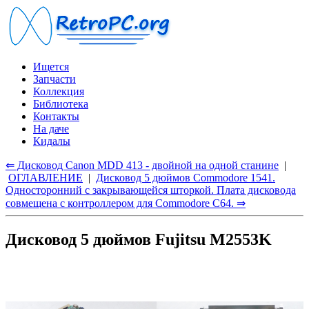
Ищется
Запчасти
Коллекция
Библиотека
Контакты
На даче
Кидалы
⇐ Дисковод Canon MDD 413 - двойной на одной станине
|
ОГЛАВЛЕНИЕ
|
Дисковод 5 дюймов Commodore 1541.
Односторонний с закрывающейся шторкой. Плата дисковода
совмещена с контроллером для Commodore C64. ⇒
Дисковод 5 дюймов Fujitsu M2553K