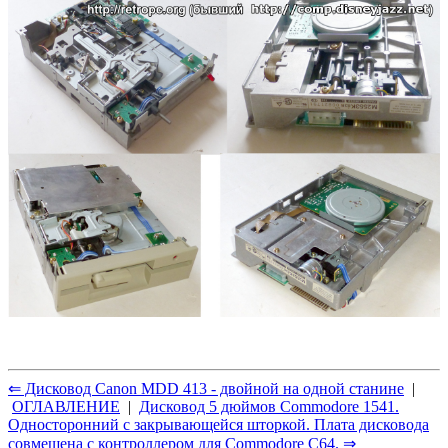
⇐ Дисковод Canon MDD 413 - двойной на одной станине
|
ОГЛАВЛЕНИЕ
|
Дисковод 5 дюймов Commodore 1541.
Односторонний с закрывающейся шторкой. Плата дисковода
совмещена с контроллером для Commodore C64. ⇒