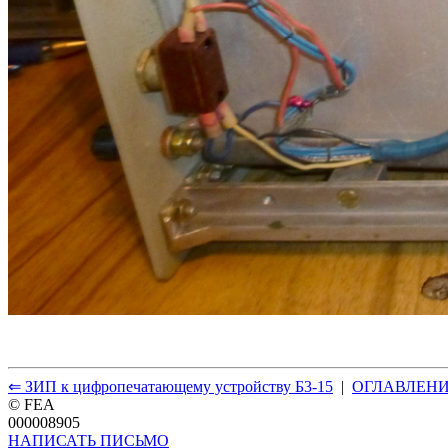
⇐ ЗИП к цифропечатающему устройству Б3-15
|
ОГЛАВЛЕН
© FEA
000008905
НАПИСАТЬ ПИСЬМО