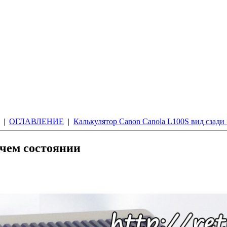
|
ОГЛАВЛЕНИЕ
|
Калькулятор Canon Canola L100S вид сзади
очем состоянии