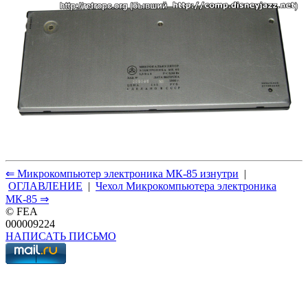
⇐ Микрокомпьютер электроника МК-85 изнутри
|
ОГЛАВЛЕНИЕ
|
Чехол Микрокомпьютера электроника
МК-85 ⇒
© FEA
000009224
НАПИСАТЬ ПИСЬМО