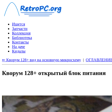
Ищется
Запчасти
Коллекция
Библиотека
Контакты
На даче
Кидалы
⇐ Кворум 128+ вид на основную микросхему
|
ОГЛАВЛЕНИ
Кворум 128+ открытый блок питания