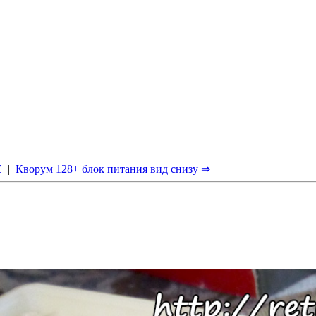
Е
|
Кворум 128+ блок питания вид снизу ⇒