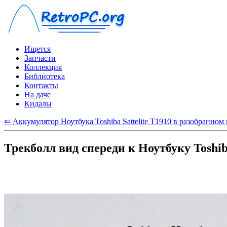
Ищется
Запчасти
Коллекция
Библиотека
Контакты
На даче
Кидалы
⇐ Аккумулятор Ноутбука Toshiba Sattelite T1910 в разобранном
Трекболл вид спереди к Ноутбуку Toshiba