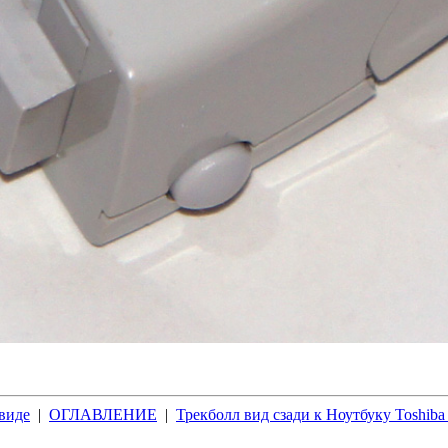
 виде
|
ОГЛАВЛЕНИЕ
|
Трекболл вид сзади к Ноутбуку Toshiba 