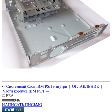
⇐ Системный блок IBM PS/1 изнутри
|
ОГЛАВЛЕНИЕ
|
Части корпуса IBM PS/1 ⇒
© FEA
000008946
НАПИСАТЬ ПИСЬМО