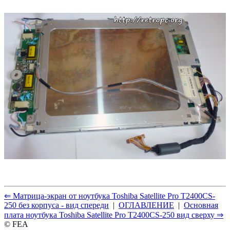
⇐ Матрица-экран от ноутбука Toshiba Satellite Pro T2400CS-
250 без корпуса - вид спереди
|
ОГЛАВЛЕНИЕ
|
Основная
плата ноутбука Toshiba Satellite Pro T2400CS-250 вид сверху ⇒
© FEA