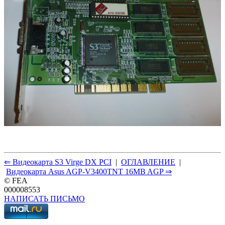
⇐ Видеокарта S3 Virge DX PCI
|
ОГЛАВЛЕНИЕ
|
Видеокарта Asus AGP-V3400TNT 16MB AGP ⇒
© FEA
000008553
НАПИСАТЬ ПИСЬМО