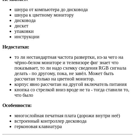
шнура от компьютера до дисковода
шнура к цветному монитору
дисковода
дискет
упаковки
инструкции
Недостатки:
то ли нестандартная частота развертки, из-за чего на
чёрно-белом мониторе и телевизоре фиг знает что
показывает, то ли надо схемку сведения RGB сигнала
делать - по другому, пока, не завёл. Может быть
рассчитан только на цветной монитор.
корпус явно рассчитан на другой включатель питания
кнопка со стрелкой вниз вроде не та - тогда ставили то,
что было
Особенности:
многослойная печатная плата (дорожи внутри неё)
встроенный контроллер дисковода
герконовая клавиатура