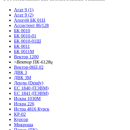
Агат 9 (1)
Агат 9 (2)
Апогей БК 01Ц
Ассистент 86/128
БК 0010
БК 0010-01
БК 0010-01Ш
БК 0011
БК 0011М
Вектор 1200
>
Вектор ПК-6128ц
Вектор-06Ц.02
ДВК 3
ДВК 3М
Денди (Dendy)
ЕС 1840 (ПЭВМ)
ЕС 1841 (ПЭВМ)
Искра 1030М
Искра 226
Истра 4816 Курск
КР-02
Курсор
Микроша
Поиск (ПК)