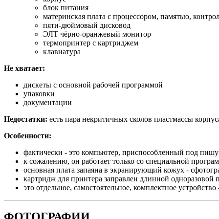
блок питания
материнская плата с процессором, памятью, контро
пяти-дюймовый дисковод
ЭЛТ чёрно-оранжевый монитор
термопринтер с картриджем
клавиатура
Не хватает:
дискеты с основной рабочей программой
упаковки
документации
Недостатки:
есть пара некритичных сколов пластмассы корпус
Особенности:
фактически - это компьютер, приспособленный под пишу
к сожалению, он работает только со специальной программ
основная плата запаяна в экранирующий кожух - сфотогр
картридж для принтера заправлен длинной одноразовой п
это отдельное, самостоятельное, комплектное устройств
ФОТОГРАФИИ