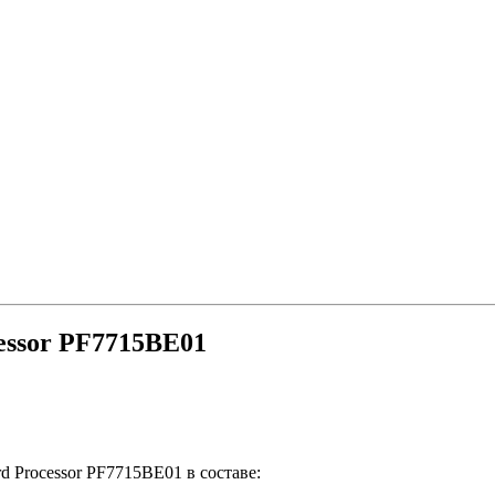
cessor PF7715BE01
rd Processor PF7715BE01 в составе: