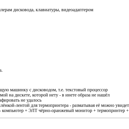
ллерам дисковода, клавиатуры, видеоадаптером
а.
щую машинку с дисководом, т.е. текстовый процессор
ой на дискете, которой нету - в инете образа не нашёл
афировать не удалось
лёнкой-лентой для термопринтера - разматывая её можно увидеть
о - компьютер + ЭЛТ чёрно-оранжевый монитор + термопринтер +