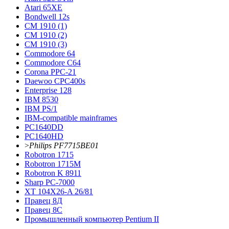
Atari 65XE
Bondwell 12s
CM 1910 (1)
CM 1910 (2)
CM 1910 (3)
Commodore 64
Commodore С64
Corona PPC-21
Daewoo CPC400s
Enterprise 128
IBM 8530
IBM PS/1
IBM-compatible mainframes
PC1640DD
PC1640HD
>
Philips PF7715BE01
Robotron 1715
Robotron 1715М
Robotron K 8911
Sharp PC-7000
XT 104X26-A 26/81
Правец 8Д
Правец 8С
Промышленный компьютер Pentium II