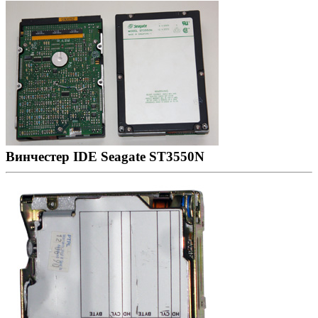
Винчестер IDE Seagate ST3550N