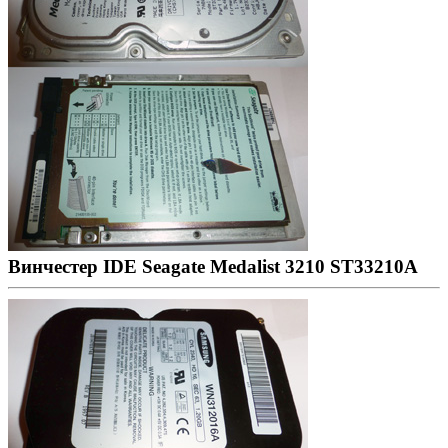
Винчестер IDE Seagate Medalist 3210 ST33210A