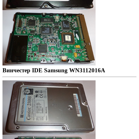
Винчестер IDE Samsung WN3112016A