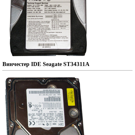
Винчестер IDE Seagate ST34311A