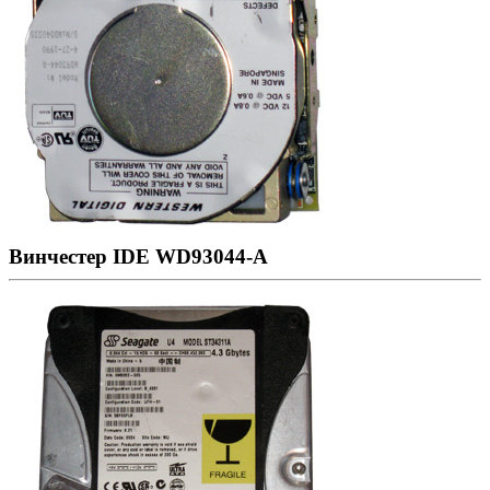
Винчестер IDE WD93044-A