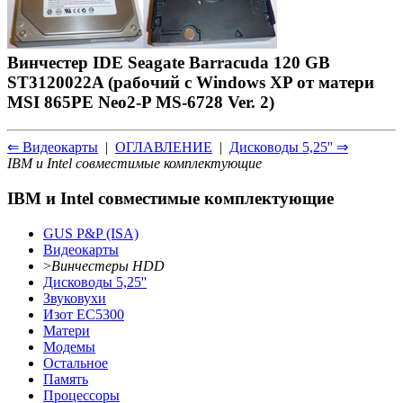
Винчестер IDE Seagate Barracuda 120 GB
ST3120022A (рабочий с Windows XP от матери
MSI 865PE Neo2-P MS-6728 Ver. 2)
⇐ Видеокарты
|
ОГЛАВЛЕНИЕ
|
Дисководы 5,25'' ⇒
IBM и Intel совместимые комплектующие
IBM и Intel совместимые комплектующие
GUS P&P (ISA)
Видеокарты
>
Винчестеры HDD
Дисководы 5,25''
Звуковухи
Изот ЕС5300
Матери
Модемы
Остальное
Память
Процессоры