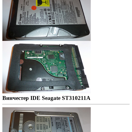
Винчестер IDE Seagate ST310211A