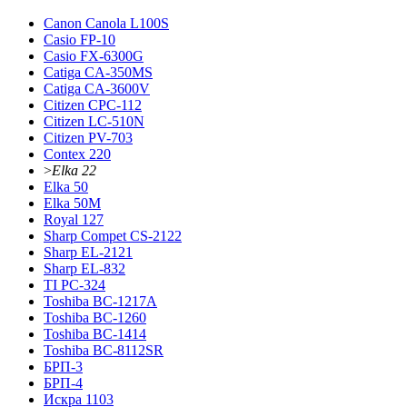
Canon Canola L100S
Casio FP-10
Casio FX-6300G
Catiga CA-350MS
Catiga CA-3600V
Citizen CPC-112
Citizen LC-510N
Citizen PV-703
Contex 220
>
Elka 22
Elka 50
Elka 50M
Royal 127
Sharp Compet CS-2122
Sharp EL-2121
Sharp EL-832
TI PC-324
Toshiba BC-1217A
Toshiba BC-1260
Toshiba BC-1414
Toshiba BC-8112SR
БРП-3
БРП-4
Искра 1103