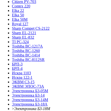
Citizen PV-703
Contex 220
Elka 22
Elka 50
Elka 50M
Royal 127
Sharp Compet CS-2122
Sharp EL-2121
Sharp EL-832
TI PC-324
Toshiba BC-1217A
Toshiba BC-1260
Toshiba BC-1414
Toshiba BC-8112SR
БРП-3
БРП-4
Искра 1103
Искра 122-1
ЭКВМ С3-15
ЭКВМ ЭПОС-73А
Электроника Б3-05М
Электроника Б3-14
Электроника Б3-14М
Электроника Б3-18А
>
Электроника Б3-18М