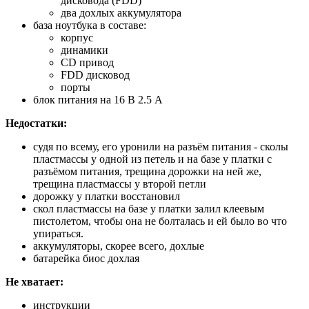
дисковода (FDD)
два дохлых аккумулятора
база ноутбука в составе:
корпус
динамики
CD привод
FDD дисковод
порты
блок питания на 16 В 2.5 А
Недостатки:
судя по всему, его уронили на разъём питания - сколы
пластмассы у одной из петель и на базе у платки с
разъёмом питания, трещина дорожки на ней же,
трещина пластмассы у второй петли
дорожку у платки восстановил
скол пластмассы на базе у платки залил клеевым
пистолетом, чтобы она не болталась и ей было во что
упираться.
аккумуляторы, скорее всего, дохлые
батарейка биос дохлая
Не хватает:
инструкции