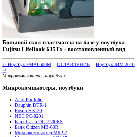
Большой скол пластмассы на базе у ноутбука
Fujitsu LifeBook 635Tx - восстановленный вид
⇐ Ноутбук FMA6500M
|
ОГЛАВЛЕНИЕ
|
Ноутбук IBM 2610
⇒
Микрокомпьютеры, ноутбуки
Микрокомпьютеры, ноутбуки
Atari Portfolio
Dauphin DTR-1
Epson HX-20
NEC PC-8201
Банк Casio DC-7500RS
Банк Citizen MB-60R
Микрокомпьютер МК 92