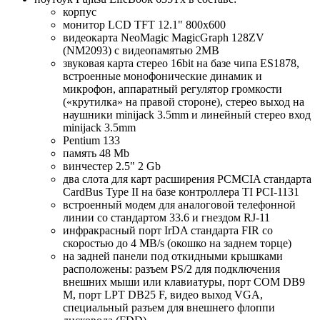
корпус
монитор LCD TFT 12.1" 800x600
видеокарта NeoMagic MagicGraph 128ZV
(NM2093) с видеопамятью 2MB
звуковая карта стерео 16bit на базе чипа ES1878,
встроенные монофонические динамик и
микрофон, аппаратный регулятор громкости
(«крутилка» на правой стороне), стерео выход на
наушники minijack 3.5mm и линейный стерео вход
minijack 3.5mm
Pentium 133
память 48 Mb
винчестер 2.5" 2 Gb
два слота для карт расширения PCMCIA стандарта
CardBus Type II на базе контроллера TI PCI-1131
встроенный модем для аналоговой телефонной
линии со стандартом 33.6 и гнездом RJ-11
инфракрасный порт IrDA стандарта FIR со
скоростью до 4 MB/s (окошко на заднем торце)
на задней панели под откидными крышками
расположены: разъем PS/2 для подключения
внешних мыши или клавиатуры, порт COM DB9
M, порт LPT DB25 F, видео выход VGА,
специальный разъем для внешнего флоппи