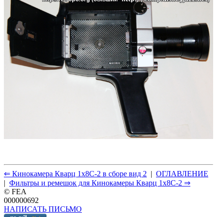
⇐ Кинокамера Кварц 1x8С-2 в сборе вид 2
|
ОГЛАВЛЕНИЕ
|
Фильтры и ремешок для Кинокамеры Кварц 1x8С-2 ⇒
© FEA
000000692
НАПИСАТЬ ПИСЬМО