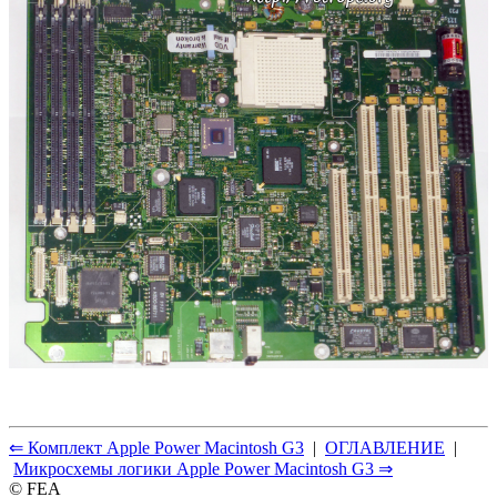
⇐ Комплект Apple Power Macintosh G3
|
ОГЛАВЛЕНИЕ
|
Микросхемы логики Apple Power Macintosh G3 ⇒
© FEA