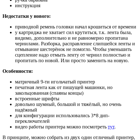
инструкция
Недостатки у нового:
приводной ремень головки начал крошиться от времени
у картриджа не хватает сил крутиться, т.к. лента была,
видимо, дополнительно и не равномерно пропитана
чернилами. Разборка, расправление слипшейся ленты и
отмывание шестерёнок не помогло. Чтобы уменьшить
сцепление надо отмыть ленту от чернил полностью и
пропитать по новой. Или просто заменить на новую.
Особенности:
матричный 9-ти игольчатый принтер
печатная лента как от пишущей машинки, но
закольцованная (спаяны концы)
встроенные шрифты
довольно шумный, большой и тяжёлый, но очень
надёжный
для конфигурации использовались 3*8 дип-
переключателей
видео работы принтера можно посмотреть
тут
.
В принципе, можно собрать из двух один отличный принтер,