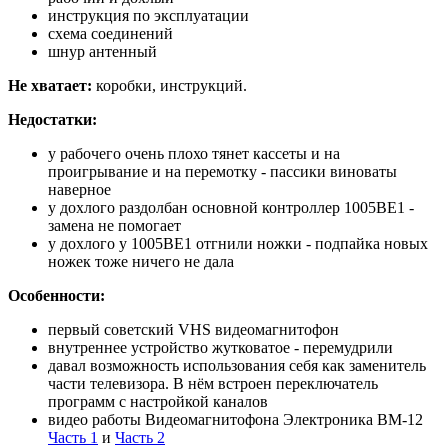
инструкция по эксплуатации
схема соединений
шнур антенный
Не хватает:
коробки, инструкций.
Недостатки:
у рабочего очень плохо тянет кассеты и на
проигрывание и на перемотку - пассики виноваты
наверное
у дохлого раздолбан основной контроллер 1005ВЕ1 -
замена не помогает
у дохлого у 1005ВЕ1 отгнили ножки - подпайка новых
ножек тоже ничего не дала
Особенности:
первый советский VHS видеомагнитофон
внутреннее устройство жутковатое - перемудрили
давал возможность использования себя как заменитель
части телевизора. В нём встроен переключатель
программ с настройкой каналов
видео работы Видеомагнитофона Электроника ВМ-12
Часть 1
и
Часть 2