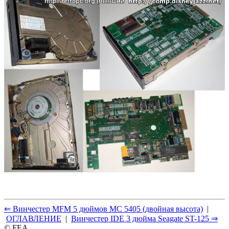
⇐ Винчестер MFM 5 дюймов МС 5405 (двойная высота)
|
ОГЛАВЛЕНИЕ
|
Винчестер IDE 3 дюймa Seagate ST-125 ⇒
© FEA