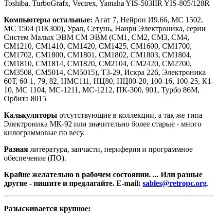
Toshiba, TurboGrafx, Vectrex, Yamaha YIS-503IIR YIS-805/128R
Компьютеры остальные:
Агат 7, Нейрон И9.66, МС 1502,
МС 1504 (ПК300), Урал, Сетунь, Наири Электроника, серии
Систем Малых ЭВМ СМ ЭВМ (СМ1, СМ2, СМ3, СМ4,
СМ1210, СМ1410, СМ1420, СМ1425, СМ1600, СМ1700,
СМ1702, СМ1800, СМ1801, СМ1802, СМ1803, СМ1804,
СМ1810, СМ1814, СМ1820, СМ2104, СМ2420, СМ2700,
СМ3508, СМ5014, СМ5015), Т3-29, Искра 226, Электроника
60Т, 60-1, 79, 82, НМС111, НЦ80, НЦ80-20, 100-16, 100-25, К1-
10, МС 1104, МС-1211, МС-1212, ПК-300, 901, Турбо 86М,
Орбита 8015
Калькуляторы
отсутствующие в коллекции, а так же типа
Электроника МК-92 или значительно более старые - много
килограммовые по весу.
Разная
литература, запчасти, периферия и программное
обеспечение (ПО).
Крайне желательно в рабочем состоянии. ... Или разные
другие - пишите и предлагайте. E-mail:
sables@retropc.org
.
Разыскивается крупное: