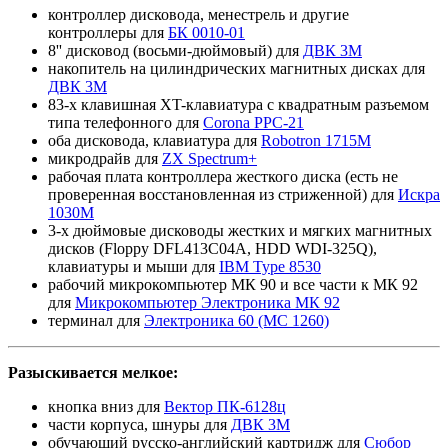
контроллер дисковода, менестрель и другие
контроллеры для
БК 0010-01
8'' дисковод (восьми-дюймовый) для
ДВК 3М
накопитель на цилиндрических магнитных дисках для
ДВК 3М
83-х клавишная XT-клавиатура с квадратным разъемом
типа телефонного для
Corona PPC-21
оба дисковода, клавиатура для
Robotron 1715М
микродрайв для
ZX Spectrum+
рабочая плата контроллера жесткого диска (есть не
проверенная восстановленная из стриженной) для
Искра
1030М
3-х дюймовые дисководы жестких и мягких магнитных
дисков (Floppy DFL413C04A, HDD WDI-325Q),
клавиатуры и мыши для
IBM Type 8530
рабочий микрокомпьютер МК 90 и все части к МК 92
для
Микрокомпьютер Электроника МК 92
терминал для
Электроника 60 (МС 1260)
Разыскивается мелкое:
кнопка вниз для
Вектор ПК-6128ц
части корпуса, шнуры для
ДВК 3М
обучающий русско-английский картридж для
Сюбор