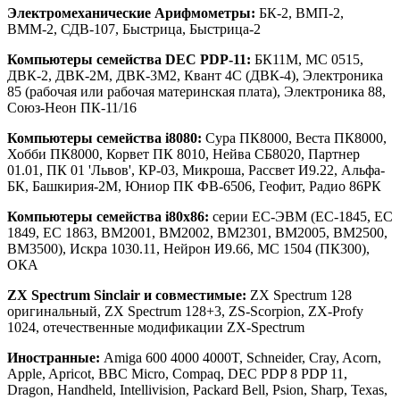
Электромеханические Арифмометры:
БК-2, ВМП-2,
ВММ-2, СДВ-107, Быстрица, Быстрица-2
Компьютеры семейства DEC PDP-11:
БК11М, МС 0515,
ДВК-2, ДВК-2М, ДВК-3M2, Квант 4С (ДВК-4), Электроника
85 (рабочая или рабочая материнская плата), Электроника 88,
Союз-Неон ПК-11/16
Компьютеры семейства i8080:
Сура ПК8000, Веста ПК8000,
Хобби ПК8000, Корвет ПК 8010, Нейва СБ8020, Партнер
01.01, ПК 01 'Львов', КР-03, Микроша, Рассвет И9.22, Альфа-
БК, Башкирия-2М, Юниор ПК ФВ-6506, Геофит, Радио 86РК
Компьютеры семейства i80x86:
серии ЕС-ЭВМ (ЕС-1845, ЕС
1849, ЕС 1863, ВМ2001, ВМ2002, ВМ2301, ВМ2005, ВМ2500,
ВМ3500), Искра 1030.11, Нейрон И9.66, МС 1504 (ПК300),
ОКА
ZX Spectrum Sinclair и совместимые:
ZX Spectrum 128
оригинальный, ZX Spectrum 128+3, ZS-Scorpion, ZX-Profy
1024, отечественные модификации ZX-Spectrum
Иностранные:
Amiga 600 4000 4000T, Schneider, Cray, Acorn,
Apple, Apricot, BBC Micro, Compaq, DEC PDP 8 PDP 11,
Dragon, Handheld, Intellivision, Packard Bell, Psion, Sharp, Texas,