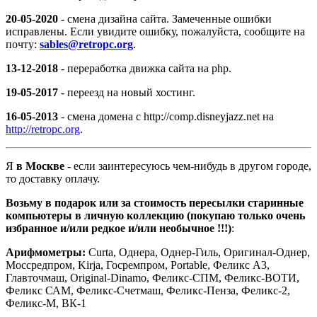
20-05-2020
- смена дизайна сайта. Замеченные ошибки
исправлены. Если увидите ошибку, пожалуйста, сообщите на
почту:
sables@retropc.org
.
13-12-2018
- переработка движка сайта на php.
19-05-2017
- переезд на новый хостинг.
16-05-2013
- смена домена с http://comp.disneyjazz.net на
http://retropc.org
.
Я
в Москве
- если заинтересуюсь чем-нибудь в другом городе,
то доставку оплачу.
Возьму в подарок или за стоимость пересылки старинные
компьютеры в личную коллекцию (покупаю только очень
избранное и/или редкое и/или необычное !!!)
:
Арифмометры:
Curta, Однера, Однер-Гиль, Оригинал-Однер,
Моссредпром, Kirja, Госремпром, Portable, Феликс А3,
Главточмаш, Original-Dinamo, Феликс-СПМ, Феликс-ВОТИ,
Феликс САМ, Феликс-Счетмаш, Феликс-Пенза, Феликс-2,
Феликс-М, ВК-1