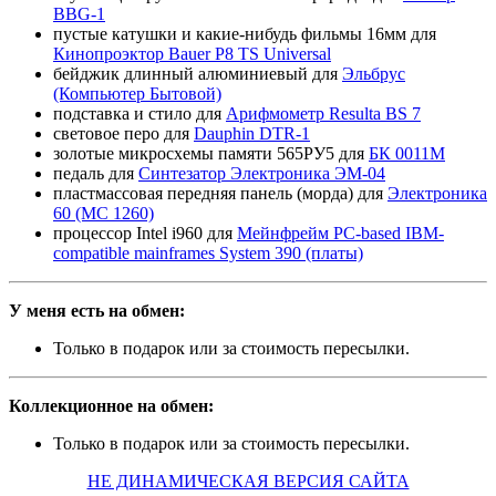
BBG-1
пустые катушки и какие-нибудь фильмы 16мм для
Кинопроэктор Bauer P8 TS Universal
бейджик длинный алюминиевый для
Эльбрус
(Компьютер Бытовой)
подставка и стило для
Арифмометр Resulta BS 7
световое перо для
Dauphin DTR-1
золотые микросхемы памяти 565РУ5 для
БК 0011М
педаль для
Синтезатор Электроника ЭМ-04
пластмассовая передняя панель (морда) для
Электроника
60 (МС 1260)
процессор Intel i960 для
Мейнфрейм PC-based IBM-
compatible mainframes System 390 (платы)
У меня есть на обмен:
Только в подарок или за стоимость пересылки.
Коллекционное на обмен:
Только в подарок или за стоимость пересылки.
НЕ ДИНАМИЧЕСКАЯ ВЕРСИЯ САЙТА