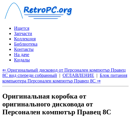
Ищется
Запчасти
Коллекция
Библиотека
Контакты
На даче
Кидалы
⇐ Оригинальный дисковод от Персонален компютър Правец
8С вид спереди собранный
|
ОГЛАВЛЕНИЕ
|
Блок питания
компьютера Персонален компютър Правец 8С ⇒
Оригинальная коробка от
оригинального дисковода от
Персонален компютър Правец 8С