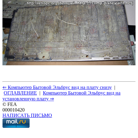
⇐ Компьютер Бытовой Эльбрус вид на плату снизу
|
ОГЛАВЛЕНИЕ
|
Компьютер Бытовой Эльбрус вид на
установленную плату ⇒
© FEA
000010420
НАПИСАТЬ ПИСЬМО