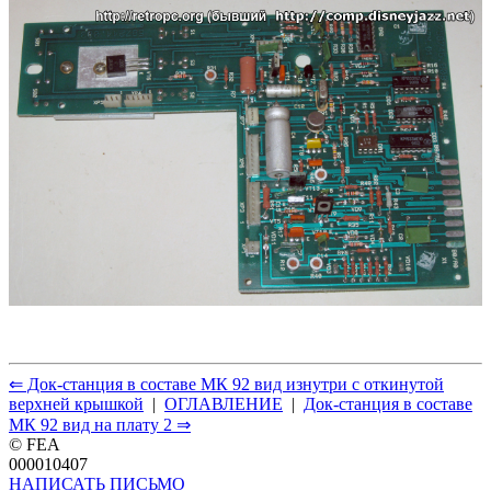
⇐ Док-станция в составе МК 92 вид изнутри с откинутой
верхней крышкой
|
ОГЛАВЛЕНИЕ
|
Док-станция в составе
МК 92 вид на плату 2 ⇒
© FEA
000010407
НАПИСАТЬ ПИСЬМО