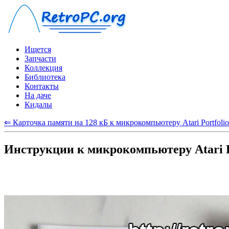
Ищется
Запчасти
Коллекция
Библиотека
Контакты
На даче
Кидалы
⇐ Карточка памяти на 128 кБ к микрокомпьютеру Atari Portfolio
Инструкции к микрокомпьютеру Atari P