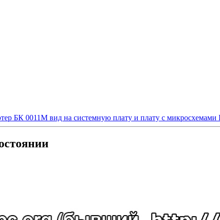
тер БК 0011М вид на системную плату и плату с микросхемами
остоянии