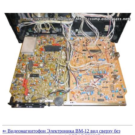
⇐ Видеомагнитофон Электроника ВМ-12 вид сверху без