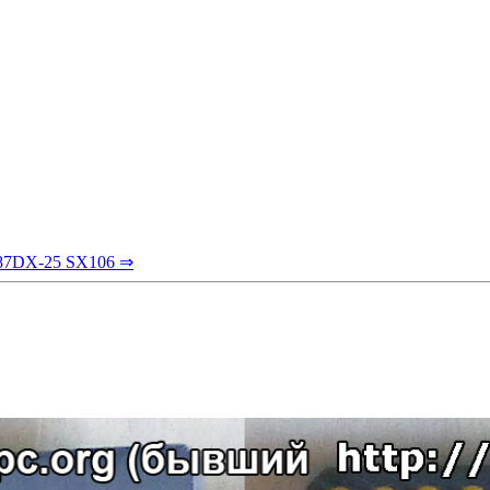
387DX-25 SX106 ⇒