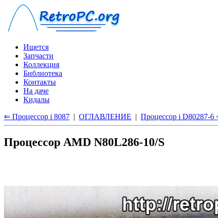
Ищется
Запчасти
Коллекция
Библиотека
Контакты
На даче
Кидалы
⇐ Процессор i 8087
|
ОГЛАВЛЕНИЕ
|
Процессор i D80287-6
Процессор AMD N80L286-10/S