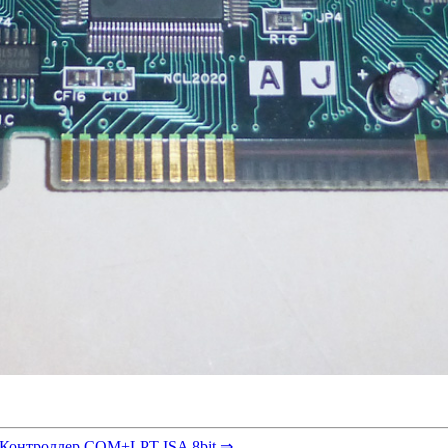
Контроллер COM+LPT ISA 8bit ⇒