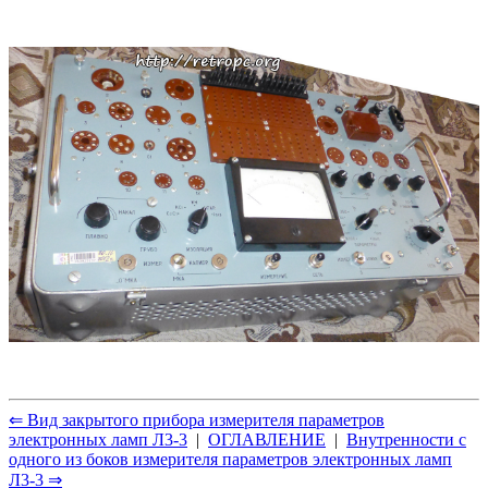
⇐ Вид закрытого прибора измерителя параметров
электронных ламп Л3-3
|
ОГЛАВЛЕНИЕ
|
Внутренности с
одного из боков измерителя параметров электронных ламп
Л3-3 ⇒