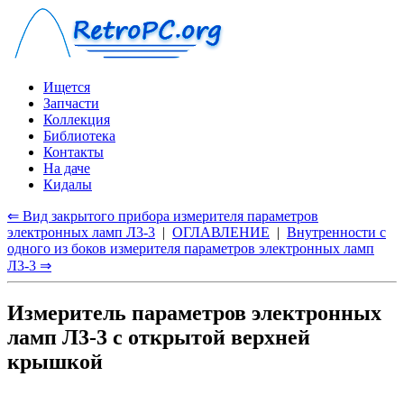
Ищется
Запчасти
Коллекция
Библиотека
Контакты
На даче
Кидалы
⇐ Вид закрытого прибора измерителя параметров
электронных ламп Л3-3
|
ОГЛАВЛЕНИЕ
|
Внутренности с
одного из боков измерителя параметров электронных ламп
Л3-3 ⇒
Измеритель параметров электронных
ламп Л3-3 с открытой верхней
крышкой