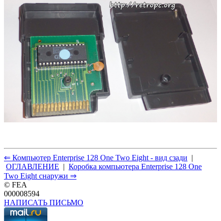
⇐ Компьютер Enterprise 128 One Two Eight - вид сзади
|
ОГЛАВЛЕНИЕ
|
Коробка компьютера Enterprise 128 One
Two Eight снаружи ⇒
© FEA
000008594
НАПИСАТЬ ПИСЬМО