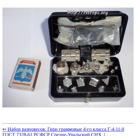
⇐ Набор разновесов. Гири граммовые 4-го класса Г-4-11-0
ГОСТ 7328-61 РСФСР Средне-Уральский СНХ
|