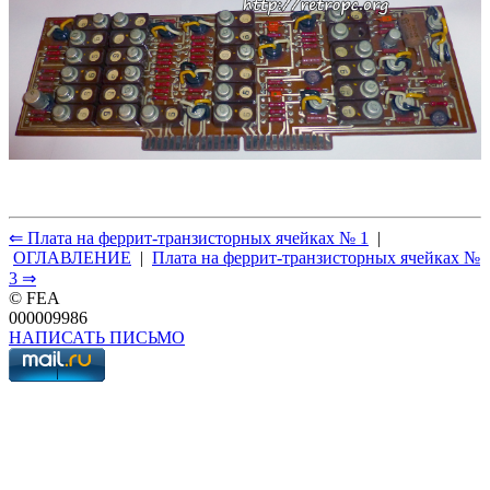
⇐ Плата на феррит-транзисторных ячейках № 1
|
ОГЛАВЛЕНИЕ
|
Плата на феррит-транзисторных ячейках №
3 ⇒
© FEA
000009986
НАПИСАТЬ ПИСЬМО