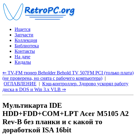
Ищется
Запчасти
Коллекция
Библиотека
Контакты
На даче
Кидалы
⇐ TV-FM тюнер Beholder Behold TV 507FM PCI (только плата)
(не проверена, но снята с рабочего компьютера)
|
ОГЛАВЛЕНИЕ
|
Кэш-контроллер. Здорово ускорял работу
диска в DOS и Win 3.x VLB ⇒
Мультикарта IDE
HDD+FDD+COM+LPT Acer M5105 A2
Rev-B без планки и с какой то
доработкой ISA 16bit