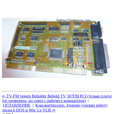
⇐ TV-FM тюнер Beholder Behold TV 507FM PCI (только плата)
(не проверена, но снята с рабочего компьютера)
|
ОГЛАВЛЕНИЕ
|
Кэш-контроллер. Здорово ускорял работу
диска в DOS и Win 3.x VLB ⇒