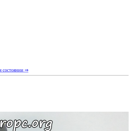
м состоянии ⇒