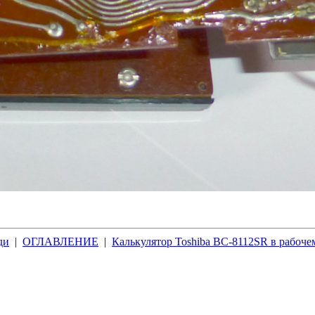
ди
|
ОГЛАВЛЕНИЕ
|
Калькулятор Toshiba BC-8112SR в рабоче