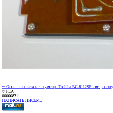
⇐ Основная плата калькулятора Toshiba BC-8112SR - вид спере
© FEA
000008311
НАПИСАТЬ ПИСЬМО