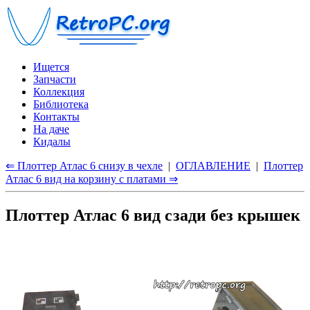
Ищется
Запчасти
Коллекция
Библиотека
Контакты
На даче
Кидалы
⇐ Плоттер Атлас 6 снизу в чехле
|
ОГЛАВЛЕНИЕ
|
Плоттер
Атлас 6 вид на корзину с платами ⇒
Плоттер Атлас 6 вид сзади без крышек