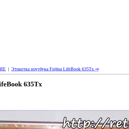
ИЕ
|
Этикетка ноутбука Fujitsu LifeBook 635Tx ⇒
ifeBook 635Tx