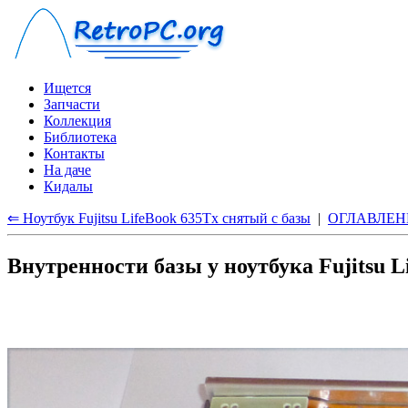
Ищется
Запчасти
Коллекция
Библиотека
Контакты
На даче
Кидалы
⇐ Ноутбук Fujitsu LifeBook 635Tx снятый с базы
|
ОГЛАВЛЕН
Внутренности базы у ноутбука Fujitsu L