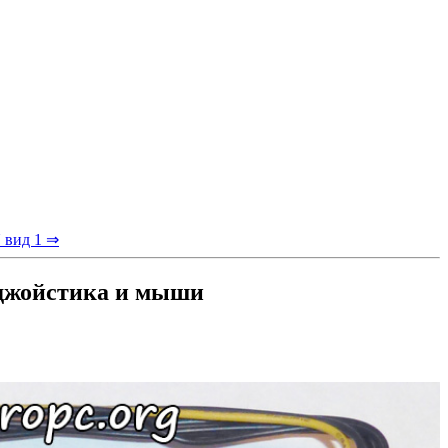
 вид 1 ⇒
 джойстика и мыши