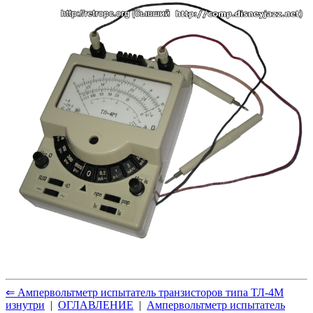
⇐ Ампервольтметр испытатель транзисторов типа ТЛ-4М
изнутри
|
ОГЛАВЛЕНИЕ
|
Ампервольтметр испытатель