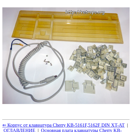
⇐ Корпус от клавиатура Cherry KB-5161F,5162F DIN XT-AT
|
ОГЛАВЛЕНИЕ
|
Основная плата клавиатуры Cherry KB-