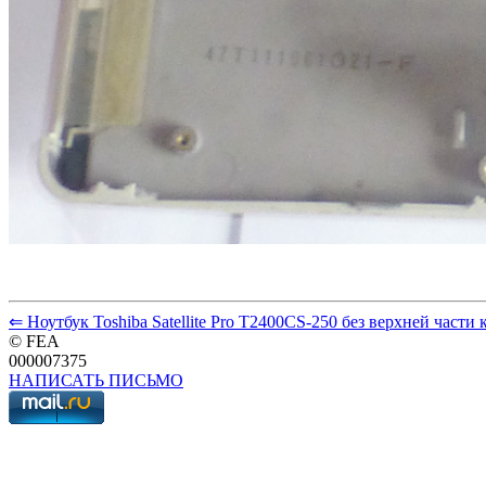
⇐ Ноутбук Toshiba Satellite Pro T2400CS-250 без верхней части 
© FEA
000007375
НАПИСАТЬ ПИСЬМО