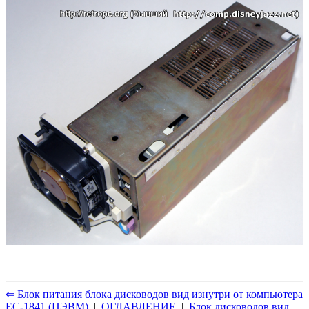
⇐ Блок питания блока дисководов вид изнутри от компьютера
ЕС-1841 (ПЭВМ)
|
ОГЛАВЛЕНИЕ
|
Блок дисководов вид