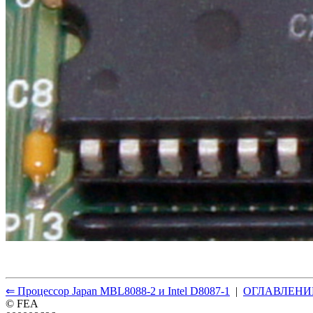
⇐ Процессор Japan MBL8088-2 и Intel D8087-1
|
ОГЛАВЛЕНИ
© FEA