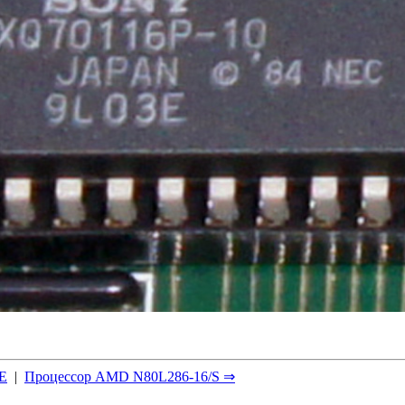
Е
|
Процессор AMD N80L286-16/S ⇒