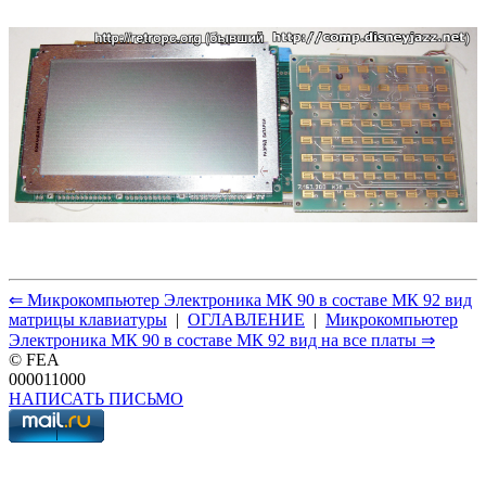
⇐ Микрокомпьютер Электроника МК 90 в составе МК 92 вид
матрицы клавиатуры
|
ОГЛАВЛЕНИЕ
|
Микрокомпьютер
Электроника МК 90 в составе МК 92 вид на все платы ⇒
© FEA
000011000
НАПИСАТЬ ПИСЬМО