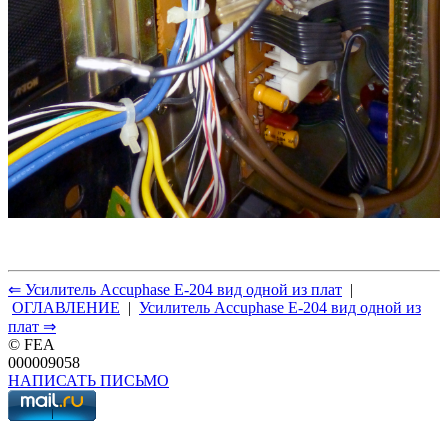
⇐ Усилитель Accuphase E-204 вид одной из плат
|
ОГЛАВЛЕНИЕ
|
Усилитель Accuphase E-204 вид одной из
плат ⇒
© FEA
000009058
НАПИСАТЬ ПИСЬМО